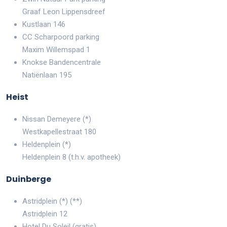
Graaf Leon Lippensdreef
Kustlaan 146
CC Scharpoord parking
Maxim Willemspad 1
Knokse Bandencentrale
Natiënlaan 195
Heist
Nissan Demeyere (*)
Westkapellestraat 180
Heldenplein (*)
Heldenplein 8 (t.h.v. apotheek)
Duinberge
Astridplein (*) (**)
Astridplein 12
Hotel Du Soleil (gratis)