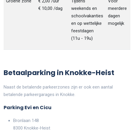
Groene zone
€ 2,00 /uur
Tijdens
Voor
€ 10,00 /dag
weekends en
meerdere
schoolvakanties
dagen
en op wettelijke
mogelijk
feestdagen
(11u - 19u)
Betaalparking in Knokke-Heist
Naast de betalende parkeerzones zijn er ook een aantal
betalende parkeergarages in Knokke.
Parking Evi en Cicu
Bronlaan 148
8300 Knokke-Heist