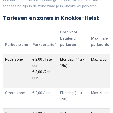
toepassing zijn in de zone waar je in Knokke wil parkeren.
Tarieven en zones in Knokke-Heist
Uren voor
betalend
Maximale
Parkeerzone
Parkeertarief
parkeren
parkeerduu
Rode zone
€ 2,00 /1ste
Elke dag (11u -
Max. 2 uur
uur
19u)
€ 3,00 /2de
uur
Oranje zone
€ 2,00 /uur
Elke dag (11u -
Max. 4 uur
19u)