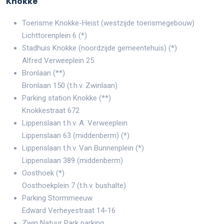
Knokke
Toerisme Knokke-Heist (westzijde toerismegebouw)
Lichttorenplein 6 (*)
Stadhuis Knokke (noordzijde gemeentehuis) (*)
Alfred Verweeplein 25
Bronlaan (**)
Bronlaan 150 (t.h.v. Zwinlaan)
Parking station Knokke (**)
Knokkestraat 672
Lippenslaan t.h.v. A. Verweeplein
Lippenslaan 63 (middenberm) (*)
Lippenslaan t.h.v. Van Bunnenplein (*)
Lippenslaan 389 (middenberm)
Oosthoek (*)
Oosthoekplein 7 (t.h.v. bushalte)
Parking Stormmeeuw
Edward Verheyestraat 14-16
Zwin Natuur Park parking