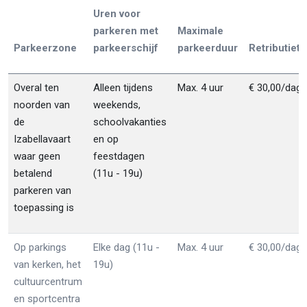
Uren voor
parkeren met
Maximale
Parkeerzone
parkeerschijf
parkeerduur
Retributieta
Overal ten
Alleen tijdens
Max. 4 uur
€ 30,00/dag
noorden van
weekends,
de
schoolvakanties
Izabellavaart
en op
waar geen
feestdagen
betalend
(11u - 19u)
parkeren van
toepassing is
Op parkings
Elke dag (11u -
Max. 4 uur
€ 30,00/dag
van kerken, het
19u)
cultuurcentrum
en sportcentra