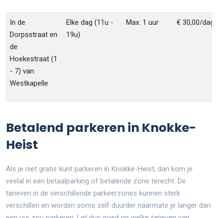
In de
Elke dag (11u -
Max. 1 uur
€ 30,00/dag
Dorpsstraat en
19u)
de
Hoekestraat (1
- 7) van
Westkapelle
Betalend parkeren in Knokke-
Heist
Als je niet gratis kunt parkeren in Knokke-Heist, dan kom je
veelal in een betaalparking of betalende zone terecht. De
tarieven in de verschillende parkeerzones kunnen sterk
verschillen en worden soms zelf duurder naarmate je langer dan
een uur zou parkeren. Let dus goed op welke tarieven van