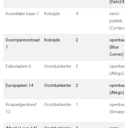
(Dats24)
Koninklijke baan 1
Koksijde
4
semi-
publiek
(Certipow
Doornpannestraat
Koksijde
2
openbaar
1
(Blue
Corner)
Fabiolaplein 6
Oostduinkerke
2
openbaar
(Allego)
Europaplein 14
Oostduinkerke
2
openbaar
(Allego)
Kruipwilgendreef
Oostduinkerke
1
openbaar
12
(Smappee