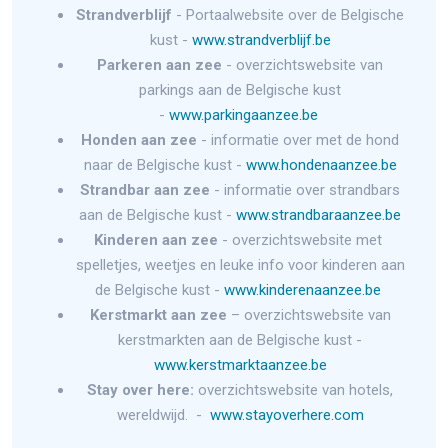
Strandverblijf
- Portaalwebsite over de Belgische
kust -
www.strandverblijf.be
Parkeren aan zee
- overzichtswebsite van
parkings aan de Belgische kust
-
www.parkingaanzee.be
Honden aan zee
- informatie over met de hond
naar de Belgische kust -
www.hondenaanzee.be
Strandbar aan zee
- informatie over strandbars
aan de Belgische kust -
www.strandbaraanzee.be
Kinderen aan zee
- overzichtswebsite met
spelletjes, weetjes en leuke info voor kinderen aan
de Belgische kust -
www.kinderenaanzee.be
Kerstmarkt aan zee
– overzichtswebsite van
kerstmarkten aan de Belgische kust -
www.kerstmarktaanzee.be
Stay over here:
overzichtswebsite van hotels,
wereldwijd. -
www.stayoverhere.com