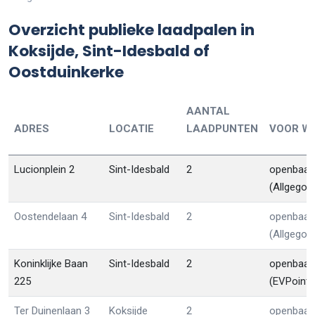
Overzicht publieke laadpalen in
Koksijde, Sint-Idesbald of
Oostduinkerke
AANTAL
ADRES
LOCATIE
LAADPUNTEN
VOOR WI
Lucionplein 2
Sint-Idesbald
2
openbaar
(Allgego)
Oostendelaan 4
Sint-Idesbald
2
openbaar
(Allgego)
Koninklijke Baan
Sint-Idesbald
2
openbaar
225
(EVPoint)
Ter Duinenlaan 3
Koksijde
2
openbaar