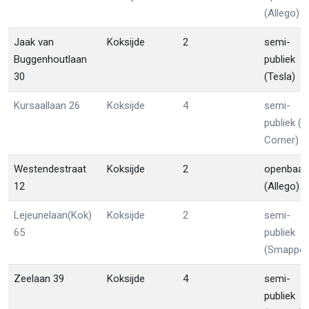
(Allego)
Jaak van
Koksijde
2
semi-
Buggenhoutlaan
publiek
30
(Tesla)
Kursaallaan 26
Koksijde
4
semi-
publiek (B
Corner)
Westendestraat
Koksijde
2
openbaar
12
(Allego)
Lejeunelaan(Kok)
Koksijde
2
semi-
65
publiek
(Smappee
Zeelaan 39
Koksijde
4
semi-
publiek