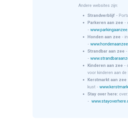
Andere websites zijn:
Strandverblijf
- Port
Parkeren aan zee
- 
-
www.parkingaanzee
Honden aan zee
- i
-
www.hondenaanzee
Strandbar aan zee
-
-
www.strandbaraanz
Kinderen aan zee
- 
voor kinderen aan de 
Kerstmarkt aan zee
kust -
www.kerstmark
Stay over here:
over
-
www.stayoverhere